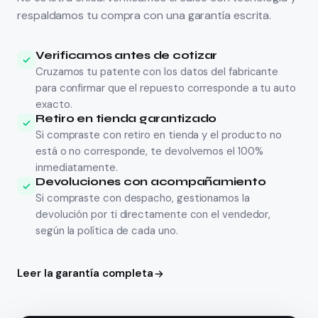
uestos
BYD
respaldamos tu compra con una garantía escrita.
uestos
Geely
Verificamos antes de cotizar
stos
Mahindra
Cruzamos tu patente con los datos del fabricante
uestos
Isuzu
para confirmar que el repuesto corresponde a tu auto
exacto.
stos
Land Rover
Retiro en tienda garantizado
0 de Julio
Si compraste con retiro en tienda y el producto no
está o no corresponde, te devolvemos el 100%
inmediatamente.
Devoluciones con acompañamiento
Si compraste con despacho, gestionamos la
devolución por ti directamente con el vendedor,
según la política de cada uno.
Leer la garantía completa