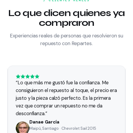
/ CLIENTES REALES
estos
Suzuki
Lo que dicen quienes ya
estos
Mazda
compraron
estos
Peugeot
Experiencias reales de personas que resolvieron su
uestos
Ford
repuesto con Repartes.
stos
Mitsubishi
stos
SsangYong
estos
Honda
estos
Renault
“
Lo que más me gustó fue la confianza. Me
estos
Subaru
consiguieron el repuesto al toque, el precio era
justo y la pieza calzó perfecto. Es la primera
uestos
Chery
vez que comprar un repuesto no me da
stos
Changan
desconfianza.
”
puestos
MG
Danae García
Maipú, Santiago · Chevrolet Sail 2015
stos
Great Wall