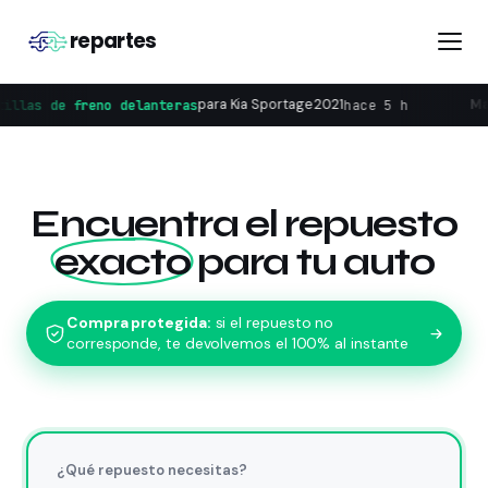
repartes
para
Kia Sportage 2021
Martina E.
compró
nteras
Correa 
hace 5 h
Encuentra el repuesto
exacto
para tu auto
Compra protegida:
si el repuesto no
corresponde, te devolvemos el 100% al instante
¿Qué repuesto necesitas?