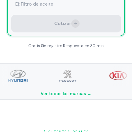
Cotizar
Gratis
·
Sin registro
·
Respuesta en 30 min
Marcas cubiertas
COTIZA REPUESTOS POR MARCA
estos
Toyota
Ver todas las marcas →
estos
Hyundai
puestos
Kia
stos
Chevrolet
estos
Nissan